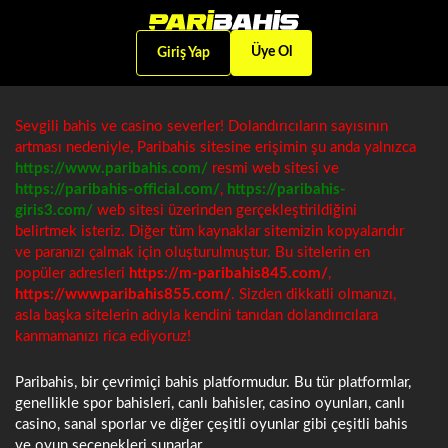
Üye Ol
Giriş Yap
Sevgili bahis ve casino severler! Dolandırıcıların sayısının
artması nedeniyle, Paribahis sitesine erişimin şu anda yalnızca
https://www.paribahis.com/
resmi web sitesi ve
https://paribahis-official.com/
,
https://paribahis-
giris3.com/
web sitesi üzerinden gerçekleştirildiğini
belirtmek isteriz. Diğer tüm kaynaklar sitemizin kopyalarıdır
ve paranızı çalmak için oluşturulmuştur. Bu sitelerin en
popüler adresleri
https://m-paribahis845.com/
,
https://wwwparibahis855.com/
. Sizden dikkatli olmanızı,
asla başka sitelerin adıyla kendini tanıdan dolandırıcılara
kanmamanızı rica ediyoruz!
Paribahis, bir çevrimiçi bahis platformudur. Bu tür platformlar,
genellikle spor bahisleri, canlı bahisler, casino oyunları, canlı
casino, sanal sporlar ve diğer çeşitli oyunlar gibi çeşitli bahis
ve oyun seçenekleri sunarlar.